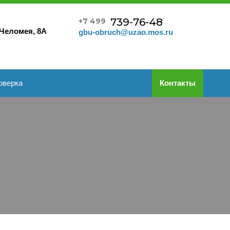
739-76-48
+7 499
 Челомея, 8А
gbu-obruch@uzao.mos.ru
оверка
Контакты