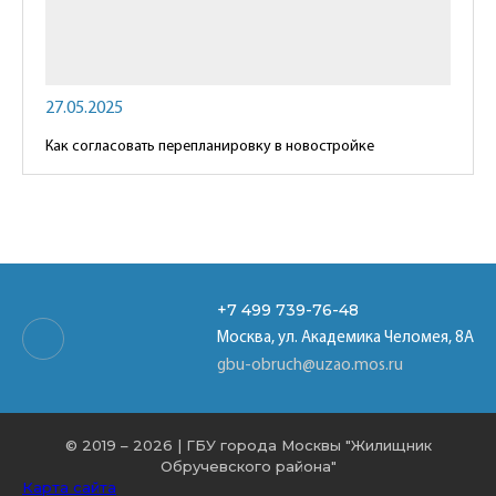
27.05.2025
Как согласовать перепланировку в новостройке
+7 499
739-76-48
Москва, ул. Академика Челомея, 8А
gbu-obruch@uzao.mos.ru
© 2019 – 2026 | ГБУ города Москвы "Жилищник
Обручевского района"
Карта сайта