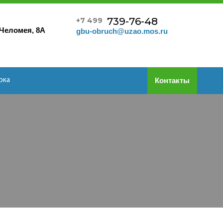
739-76-48
+7 499
 Челомея, 8А
gbu-obruch@uzao.mos.ru
Контакты
рка