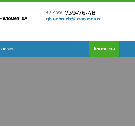
739-76-48
+7 499
 Челомея, 8А
gbu-obruch@uzao.mos.ru
оверка
Контакты