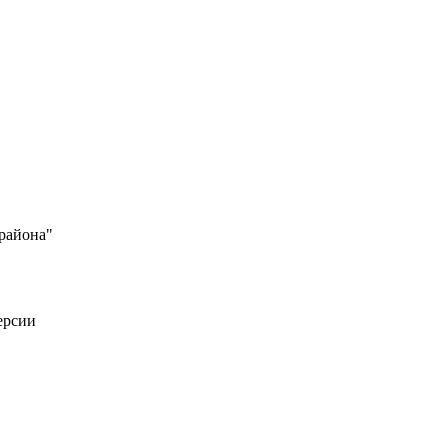
района"
ерсии