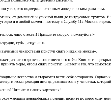
погоды появилась карта цветения растений.
нно у тех, кто подвержен сезонным аллергическим реакциям.
отных, от домашней и уличной пыли до цитрусовых фруктов. В 
 угодно и в любой момент, поэтому в Службу 112 Москвы нередк
началось, лицо отекает! Пришлите скорую, пожалуйста!»
ь трудно, губы раздулись».
привычными лекарствами приступ снять никак не можем».
может развиться до печально известного отёка Квинке и перекры
ринять меры, чтобы снять приступ. Бывает и так, что самостоят
еобходимые лекарства и стараются вести себя осторожно. Однак
ллергическая реакция иногда развивается и у человека, который
менно? Читайте в наших карточках!
ли окружающим понадобилась помощь, звоните по короткому ном