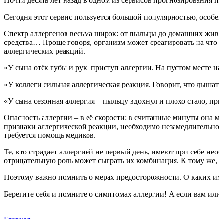
Почти десять лет назад в одном из сервисов прогнозирования 
Сегодня этот сервис пользуется большой популярностью, особе
Спектр аллергенов весьма широк: от пыльцы до домашних жив
средства… Проще говоря, организм может среагировать на что
аллергических реакций.
«У сына отёк губы и рук, приступ аллергии. На пустом месте 
«У коллеги сильная аллергическая реакция. Говорит, что дышат
«У сына сезонная аллергия – пыльцу вдохнул и плохо стало, 
Опасность аллергии – в её скорости: в считанные минуты она 
признаки аллергической реакции, необходимо незамедлительно п
требуется помощь медиков.
Те, кто страдает аллергией не первый день, имеют при себе н
отрицательную роль может сыграть их комбинация. К тому же, а
Поэтому важно помнить о мерах предосторожности. О каких и
Берегите себя и помните о симптомах аллергии! А если вам и