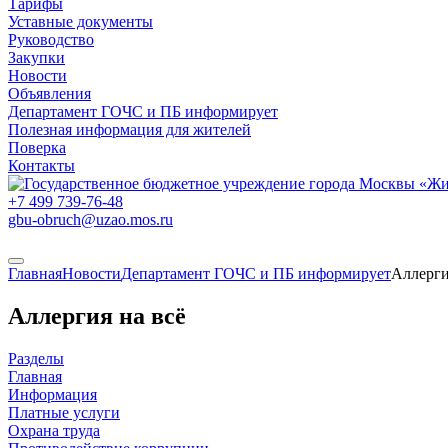
Тарифы
Уставные документы
Руководство
Закупки
Новости
Объявления
Департамент ГОЧС и ПБ информирует
Полезная информация для жителей
Поверка
Контакты
+7 499
739-76-48
gbu-obruch@uzao.mos.ru
Главная
Новости
Департамент ГОЧС и ПБ информирует
Аллерги
Аллергия на всё
Разделы
Главная
Информация
Платные услуги
Охрана труда