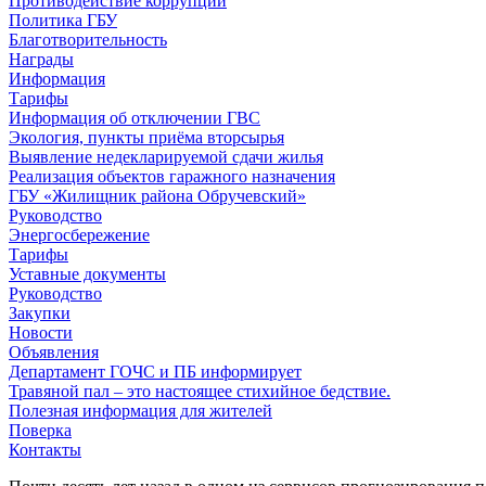
Противодействие коррупции
Политика ГБУ
Благотворительность
Награды
Информация
Тарифы
Информация об отключении ГВС
Экология, пункты приёма вторсырья
Выявление недекларируемой сдачи жилья
Реализация объектов гаражного назначения
ГБУ «Жилищник района Обручевский»
Руководство
Энергосбережение
Тарифы
Уставные документы
Руководство
Закупки
Новости
Объявления
Департамент ГОЧС и ПБ информирует
Травяной пал – это настоящее стихийное бедствие.
Полезная информация для жителей
Поверка
Контакты