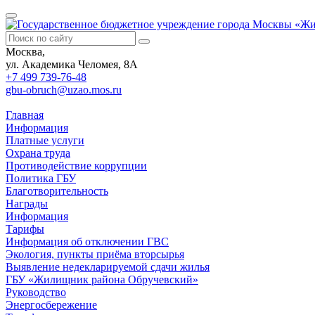
Москва,
ул. Академика Челомея, 8А
+7 499
739-76-48
gbu-obruch@uzao.mos.ru
Главная
Информация
Платные услуги
Охрана труда
Противодействие коррупции
Политика ГБУ
Благотворительность
Награды
Информация
Тарифы
Информация об отключении ГВС
Экология, пункты приёма вторсырья
Выявление недекларируемой сдачи жилья
ГБУ «Жилищник района Обручевский»
Руководство
Энергосбережение